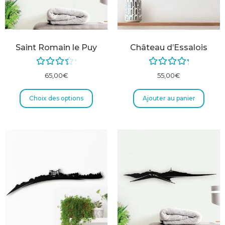
Saint Romain le Puy
Château d’Essalois
Note
4.00
Note
5.00
65,00
€
55,00
€
sur 5
sur 5
Choix des options
Ajouter au panier