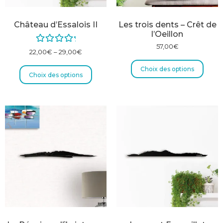
Château d’Essalois II
Les trois dents – Crêt de
l’Oeillon
57,00
€
Note
5.00
22,00
€
–
29,00
€
sur 5
Choix des options
Choix des options