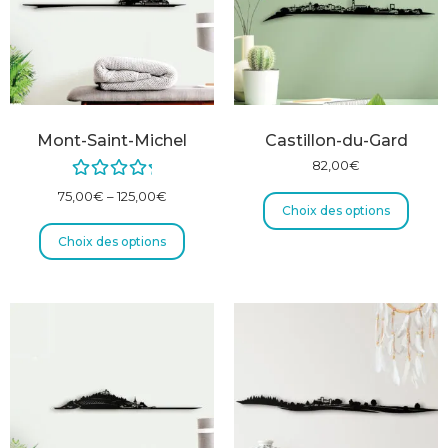
Mont-Saint-Michel
Castillon-du-Gard
82,00
€
Note
5.00
75,00
€
–
125,00
€
Choix des options
sur 5
Choix des options