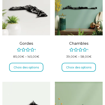
Gordes
Chambles
Note
5.00
Note
5.00
85,00
€
–
145,00
€
39,00
€
–
58,00
€
sur 5
sur 5
Choix des options
Choix des options