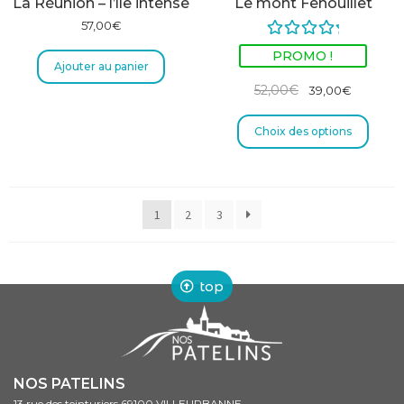
La Réunion – l’île intense
Le mont Fenouillet
57,00
€
Note
5.00
PROMO !
Ajouter au panier
sur 5
52,00
€
39,00
€
Choix des options
1
2
3
top
NOS PATELINS
13 rue des teinturiers 69100 VILLEURBANNE